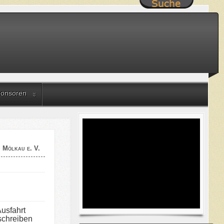
onsoren
n Mölkau e. V.
Ausfahrt
schreiben