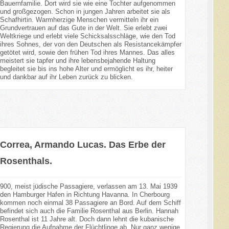
Bauernfamilie. Dort wird sie wie eine Tochter aufgenommen
und großgezogen. Schon in jungen Jahren arbeitet sie als
Schafhirtin. Warmherzige Menschen vermitteln ihr ein
Grundvertrauen auf das Gute in der Welt. Sie erlebt zwei
Weltkriege und erlebt viele Schicksalsschläge, wie den Tod
ihres Sohnes, der von den Deutschen als Resistancekämpfer
getötet wird, sowie den frühen Tod ihres Mannes. Das alles
meistert sie tapfer und ihre lebensbejahende Haltung
begleitet sie bis ins hohe Alter und ermöglicht es ihr, heiter
und dankbar auf ihr Leben zurück zu blicken.
Correa, Armando Lucas. Das Erbe der
Rosenthals.
900, meist jüdische Passagiere, verlassen am 13. Mai 1939
den Hamburger Hafen in Richtung Havanna. In Cherbourg
kommen noch einmal 38 Passagiere an Bord. Auf dem Schiff
befindet sich auch die Familie Rosenthal aus Berlin. Hannah
Rosenthal ist 11 Jahre alt. Doch dann lehnt die kubanische
Regierung die Aufnahme der Flüchtlinge ab. Nur ganz wenige