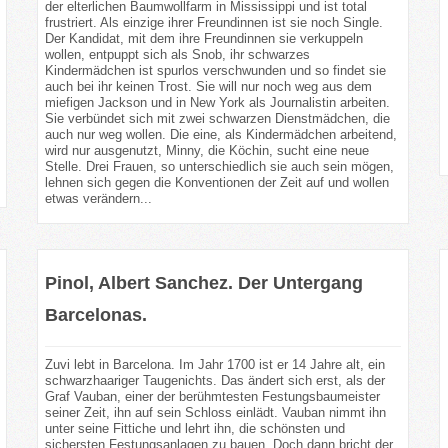
der elterlichen Baumwollfarm in Mississippi und ist total
frustriert. Als einzige ihrer Freundinnen ist sie noch Single.
Der Kandidat, mit dem ihre Freundinnen sie verkuppeln
wollen, entpuppt sich als Snob, ihr schwarzes
Kindermädchen ist spurlos verschwunden und so findet sie
auch bei ihr keinen Trost. Sie will nur noch weg aus dem
miefigen Jackson und in New York als Journalistin arbeiten.
Sie verbündet sich mit zwei schwarzen Dienstmädchen, die
auch nur weg wollen. Die eine, als Kindermädchen arbeitend,
wird nur ausgenutzt, Minny, die Köchin, sucht eine neue
Stelle. Drei Frauen, so unterschiedlich sie auch sein mögen,
lehnen sich gegen die Konventionen der Zeit auf und wollen
etwas verändern...
Pinol, Albert Sanchez. Der Untergang
Barcelonas.
Zuvi lebt in Barcelona. Im Jahr 1700 ist er 14 Jahre alt, ein
schwarzhaariger Taugenichts. Das ändert sich erst, als der
Graf Vauban, einer der berühmtesten Festungsbaumeister
seiner Zeit, ihn auf sein Schloss einlädt. Vauban nimmt ihn
unter seine Fittiche und lehrt ihn, die schönsten und
sichersten Festungsanlagen zu bauen. Doch dann bricht der