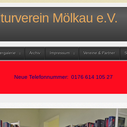
turverein Mölkau e.V.
dergalerie
Archiv
Impressum
Vereine & Partner
S
Neue Telefonnummer: 0176 614 105 27