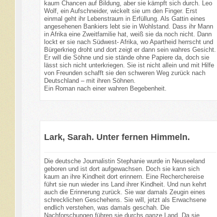
kaum Chancen auf Bildung, aber sie kämpft sich durch. Leo
Wolf, ein Aufschneider, wickelt sie um den Finger. Erst
einmal geht ihr Lebenstraum in Erfüllung. Als Gattin eines
angesehenen Bankiers lebt sie in Wohlstand. Dass ihr Mann
in Afrika eine Zweitfamilie hat, weiß sie da noch nicht. Dann
lockt er sie nach Südwest- Afrika, wo Apartheid herrscht und
Bürgerkrieg droht und dort zeigt er dann sein wahres Gesicht.
Er will die Söhne und sie stände ohne Papiere da, doch sie
lässt sich nicht unterkriegen. Sie ist nicht allein und mit Hilfe
von Freunden schafft sie den schweren Weg zurück nach
Deutschland – mit ihren Söhnen.
Ein Roman nach einer wahren Begebenheit.
Lark, Sarah. Unter fernen Himmeln.
Die deutsche Journalistin Stephanie wurde in Neuseeland
geboren und ist dort aufgewachsen. Doch sie kann sich
kaum an ihre Kindheit dort erinnern. Eine Recherchereise
führt sie nun wieder ins Land ihrer Kindheit. Und nun kehrt
auch die Erinnerung zurück. Sie war damals Zeugin eines
schrecklichen Geschehens. Sie will, jetzt als Erwachsene
endlich verstehen, was damals geschah. Die
Nachforschungen führen sie durchs ganze Land. Da sie