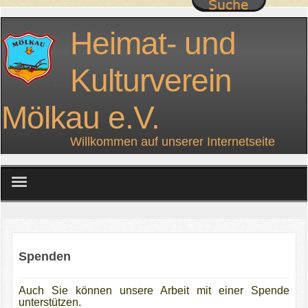
Heimat- und
Kulturverein
Mölkau e.V.
Willkommen auf unserer Internetseite
home
über uns
Spenden
Projekte
Auch Sie können unsere Arbeit mit einer Spende
unterstützen.