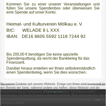
Bibliothek
Kommen Sie zu einer unserer Veranstaltungen und
füllen Sie unsere Spendenbox oder überweisen Sie
eine Spende auf unser Konto:
Bildergalerie
Heimat- und Kulturverein Mölkau e. V.
Archiv
BIC: WELADE 8 L XXX
Impressum
IBAN: DE16 8605 5592 1118 7244 92
Vereine & Partner
Bis 200,00 € benötigen Sie keine spezielle
Spendenquittung, da reicht der Bankbeleg für das
Sponsoren
Finanzamt.
Darüber hinaus erstellen wir Ihnen selbstverständlich
einen Spendenbeleg, wenn Sie dies wünschen.
Wir nutzen Cookies auf unserer Website. Einige von ihnen sind essenziell für
den Betrieb der Seite, während andere uns helfen, diese Website und die
Nutzererfahrung zu verbessern (Tracking Cookies). Sie können selbst
© CS-Reuter.de
entscheiden, ob Sie die Cookies zulassen möchten. Bitte beachten Sie, dass
bei einer Ablehnung womöglich nicht mehr alle Funktionalitäten der Seite zur
↑↑↑
Verfügung stehen.