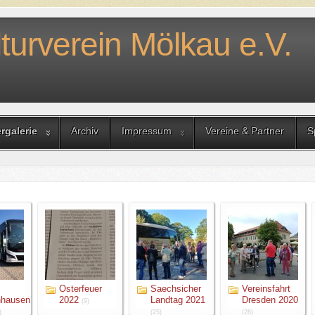
turverein Mölkau e.V.
ergalerie
Archiv
Impressum
Vereine & Partner
S
Osterfeuer
Saechsicher
Vereinsfahrt
nhausen
2022
Landtag 2021
Dresden 2020
(9)
)
(25)
(28)