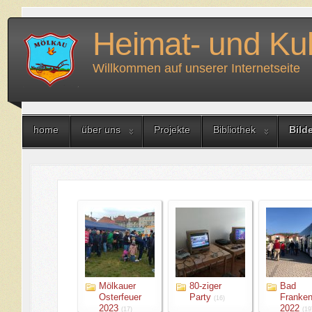
Heimat- und Kul
Willkommen auf unserer Internetseite
home
über uns
Projekte
Bibliothek
Bild
Mölkauer
80-ziger
Bad
Osterfeuer
Party
Franke
(16)
2023
2022
(17)
(19