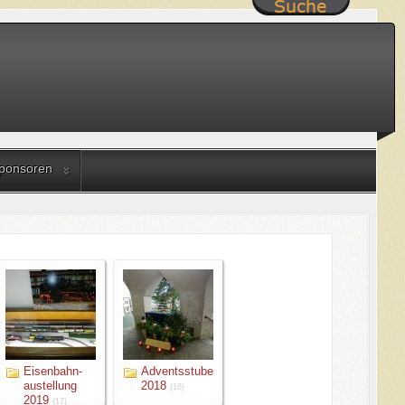
ponsoren
Eisenbahn-
Adventsstube
austellung
2018
(16)
2019
(17)